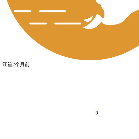
江笙
2个月前
0