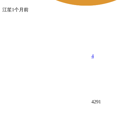
江笙
1个月前
4
4291