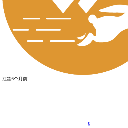
江笙
6个月前
0