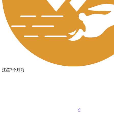
江笙
2个月前
0