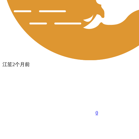
江笙
2个月前
0