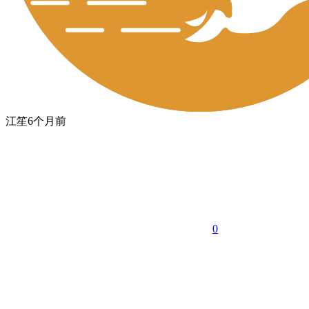
江笙
6个月前
0